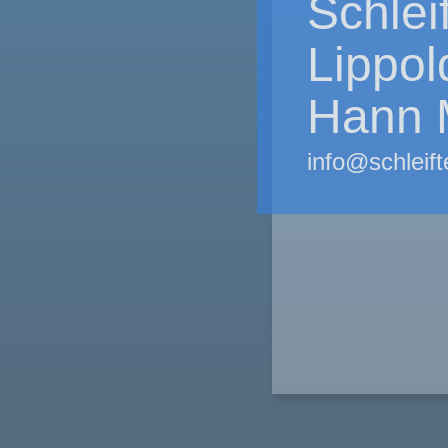
Schlei
Lippo
Hann 
info@schleif